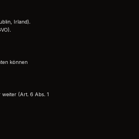
blin, Irland).
GVO).
aten können
weiter (Art. 6 Abs. 1