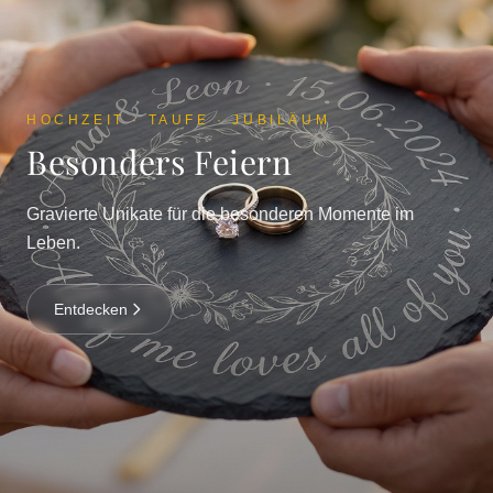
HOCHZEIT · TAUFE · JUBILÄUM
Besonders Feiern
Gravierte Unikate für die besonderen Momente im
Leben.
Entdecken