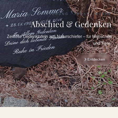
ERINNERUNG · TROST · WÜRDE
Abschied & Gedenken
Zeitlose Gedenktafeln aus Naturschiefer – für Menschen
und Tiere.
Entdecken