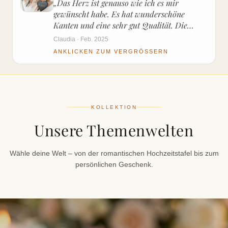
„
Das Herz ist genauso wie ich es mir
gewünscht habe. Es hat wunderschöne
Kanten und eine sehr gut Qualität. Die
Bearbeitung meiner Bestellung war auch
Claudia · Feb. 2025
erfreulich schnell! Mit dem Versand gab es
ANKLICKEN ZUM VERGRÖSSERN
bei meiner Bestellung leider etwas Probleme,
vermutlich dem Versanddienstleister
geschuldet, aber der Verkäufer hat sich sehr
schnell um eine Lösung gekümmert. Ich gebe
eine klare Kaufempfehlung!
"
KOLLEKTION
Unsere Themenwelten
Wähle deine Welt – von der romantischen Hochzeitstafel bis zum
persönlichen Geschenk.