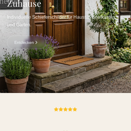
Zuhause
Individuelle Schieferschilder für Haustür, Briefkasten
und Garten.
Entdecken
„