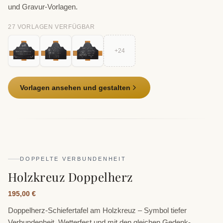
und Gravur-Vorlagen.
27
VORLAGE
N
VERFÜGBAR
+
24
Vorlagen ansehen und gestalten
DOPPELTE VERBUNDENHEIT
Holzkreuz Doppelherz
195,00 €
Doppelherz-Schiefertafel am Holzkreuz – Symbol tiefer
Verbundenheit. Wetterfest und mit den gleichen Gedenk-