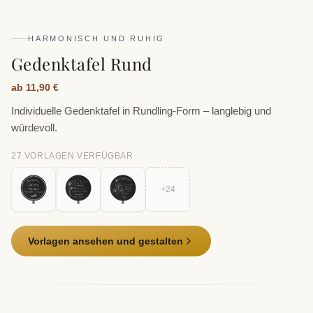
HARMONISCH UND RUHIG
Gedenktafel Rund
ab 11,90 €
Individuelle Gedenktafel in Rundling-Form – langlebig und
würdevoll.
27
VORLAGE
N
VERFÜGBAR
+
24
Vorlagen ansehen und gestalten