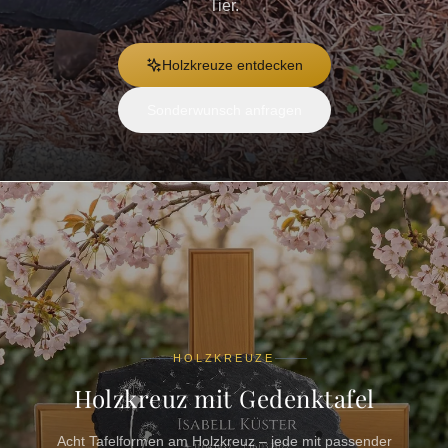
Tier.
Holzkreuze entdecken
Sonderwunsch anfragen
HOLZKREUZE
Holzkreuz mit Gedenktafel
Acht Tafelformen am Holzkreuz – jede mit passender