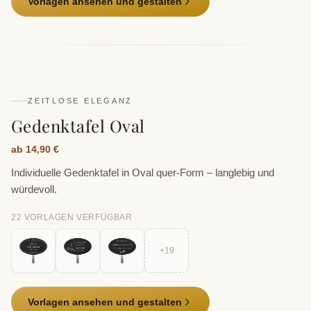
Vorlagen ansehen und gestalten
ZEITLOSE ELEGANZ
Gedenktafel Oval
ab 14,90 €
Individuelle Gedenktafel in Oval quer-Form – langlebig und
würdevoll.
22
VORLAGE
N
VERFÜGBAR
+
19
Vorlagen ansehen und gestalten