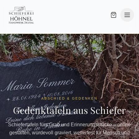
Holzkreuz Oval
Gedenktafel Wild
ABSCHIED & GEDENKEN
Gedenktafeln aus Schiefer
Schiefertafeln fürs Grab und Erinnerungsstücke – online
gestalten, würdevoll graviert, wetterfest für Mensch und