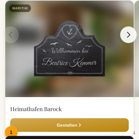
MARITIM
Heimathafen Barock
Gestalten
1
2
3
4
5
6
7
8
9
10
11