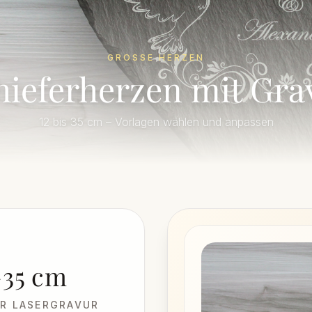
GROSSE HERZEN
hieferherzen mit Gra
12 bis 35 cm – Vorlagen wählen und anpassen
–35 cm
ER LASERGRAVUR