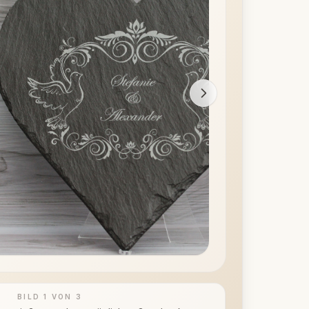
BILD
1
VON
3