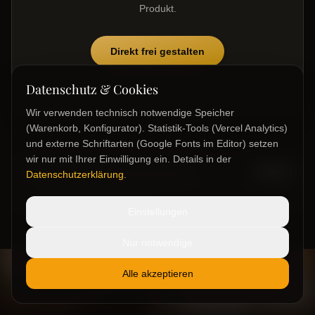
Produkt.
Direkt frei gestalten
Schritt 1 ueberspringen und direkt mit einem leeren Canvas
Datenschutz & Cookies
beginnen.
Wir verwenden technisch notwendige Speicher
(Warenkorb, Konfigurator). Statistik-Tools (Vercel Analytics)
und externe Schriftarten (Google Fonts im Editor) setzen
wir nur mit Ihrer Einwilligung ein. Details in der
Hersteller & Sicherheitshinweise
Anzeigen
Datenschutzerklärung
.
Pflichtinformationen gemäß Produktsicherheitsverordnung (GPSR)
für „
Blumenherz klein "blanko"
“.
Einstellungen
Nur notwendige
Alle akzeptieren