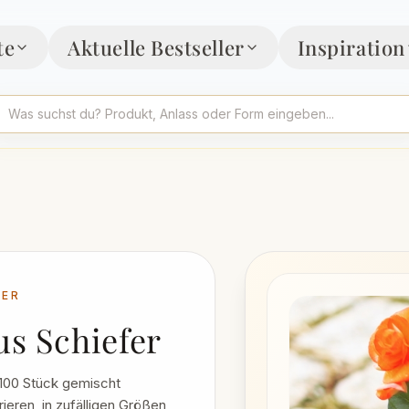
te
Aktuelle Bestseller
Inspiration
FER
us Schiefer
 100 Stück gemischt
eren, in zufälligen Größen