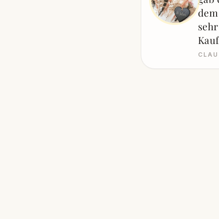
dem 
sehr
Kau
CLAU