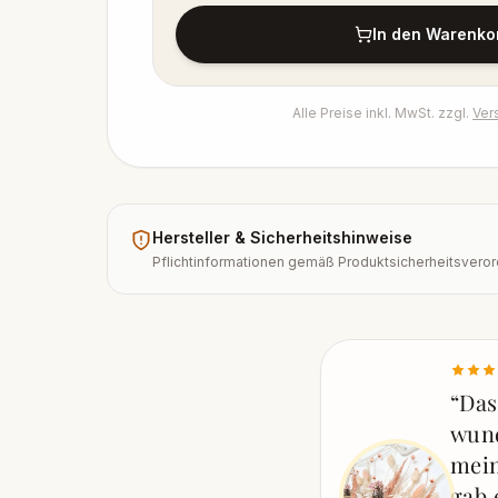
In den Warenko
Alle Preise inkl. MwSt. zzgl.
Ver
Hersteller & Sicherheitshinweise
Pflichtinformationen gemäß Produktsicherheitsveror
“
Das
wund
mein
gab 