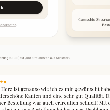
rb
Gemischte Streuherz
Bast
sandkosten
.
dnung (GPSR) für „
100 Streuherzen aus Schiefer
“.
 Herz ist genauso wie ich es mir gewünscht habe
erschöne Kanten und eine sehr gut Qualität. D
er Bestellung war auch erfreulich schnell! Mit
es bei meiner Bestellung leider etwas Probleme,