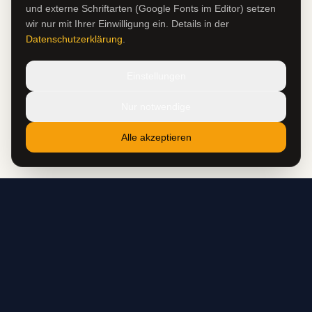
und externe Schriftarten (Google Fonts im Editor) setzen
wir nur mit Ihrer Einwilligung ein. Details in der
Datenschutzerklärung
.
Einstellungen
Nur notwendige
Alle akzeptieren
★
18.000+ zufriedene Kunden
★
Handarbeit seit 10 Jahren
★
Kostenloser Versand ab 50 €